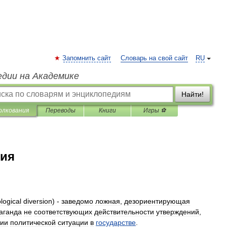
Запомнить сайт
Словарь на свой сайт
RU
едии на Академике
Найти!
олкования
Переводы
Книги
Игры ⚽
сия
logical
diversion
) -
заведомо
ложная
,
дезориентирующая
аганда
не
соответствующих
действительности
утверждений
,
ции
политической
ситуации
в
государстве
.