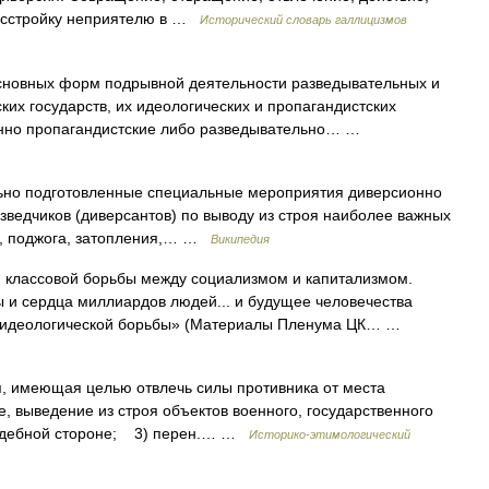
расстройку неприятелю в …
Исторический словарь галлицизмов
новных форм подрывной деятельности разведывательных и
их государств, их идеологических и пропагандистских
онно пропагандистские либо разведывательно… …
но подготовленные специальные мероприятия диверсионно
зведчиков (диверсантов) по выводу из строя наиболее важных
а, поджога, затопления,… …
Википедия
 классовой борьбы между социализмом и капитализмом.
ы и сердца миллиардов людей... и будущее человечества
ой идеологической борьбы» (Материалы Пленума ЦК… …
, имеющая целью отвлечь силы противника от места
, выведение из строя объектов военного, государственного
аждебной стороне; 3) перен.… …
Историко-этимологический