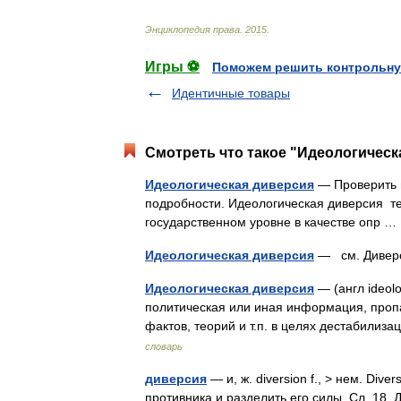
Энциклопедия
права
.
2015
.
Игры ⚽
Поможем решить контрольну
Идентичные товары
Смотреть что такое "Идеологическ
Идеологическая диверсия
— Проверить 
подробности. Идеологическая диверсия т
государственном уровне в качестве опр 
Идеологическая диверсия
— см. Дивер
Идеологическая диверсия
— (англ ideol
политическая или иная информация, проп
фактов, теорий и т.п. в целях дестабилиз
словарь
диверсия
— и, ж. diversion f., > нем. Di
противника и разделить его силы. Сл. 18.