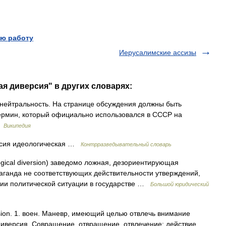
ю работу
Иерусалимские ассизы
ая диверсия" в других словарях:
нейтральность. На странице обсуждения должны быть
ермин, который официально использовался в СССР на
…
Википедия
сия идеологическая …
Контрразведывательный словарь
ogical diversion) заведомо ложная, дезориентирующая
аганда не соответствующих действительности утверждений,
ации политической ситуации в государстве …
Большой юридический
version. 1. воен. Маневр, имеющий целью отвлечь внимание
 Диверсия. Совращение, отвращение, отвлечение; действие,