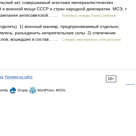
льский акт, совершаемый агентами империалистических
й и военной мощи СССР и стран народной демократии. МСЭ, т.
, кампания антисоветской… …
Толковый словарь языка Совдепии
e отделять). 1) военный маневр, предпринимаемый отдельно,
отвлечь, разъединить неприятельские силы. 2) отвлечение
 слов, вошедших в состав… …
Словарь иностранных слов русского
ка
,
Реклама на сайте
18+
omla,
Drupal,
WordPress, MODx.