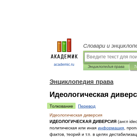
Словари и энциклоп
academic.ru
Энциклопедия права
Т
Энциклопедия права
Идеологическая дивер
Толкование
Перевод
Идеологическая
диверсия
ИДЕОЛОГИЧЕСКАЯ
ДИВЕРСИЯ
(
англ
ideo
политическая
или
иная
информация
,
проп
фактов
,
теорий
и
т
.
п
.
в
целях
дестабилиза