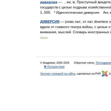
диверсия
— , ии, ж. Преступный вредите
государств с целью подрыва хозяйственно
1, 550. * Идеологическая диверсия. Акт
ДИВЕРСИЯ
— (ново лат., от лат. diverter
вдали от главного театра войны, с целью 
внимания, мыслей. Словарь иностранных
языка
© Академик, 2000-2026
Обратная связь:
Техподдерж
👣 Путешествия
Экспорт словарей на сайты
, сделанные на PHP,
Jo