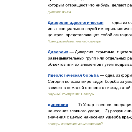
которым отвращают что нибудь, делают 
русского языка
Диверсия идеологическая
— одна из ос
иных специальных служб империалистическ
центров, представляющая собой агитаци
Контрразведывательный словарь
Диверсия
— Диверсия скрытные, тщатель
разведывательных групп или отдельных ра
объектов или их элементов путем подрыв
Идеологическая борьба
— одна из форм
Сегодня во всем мире «идет борьба за ум
зависит в немалой степени от исхода эт
Научный коммунизм: Словарь
диверсия
— 1) Устар. военная операция
нанесения главного удара; 2) разрушение
значения с целью нанесения ущерба вр
словарь латинских заимствований